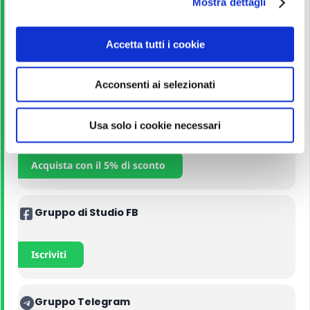
Mostra dettagli
c
o
Corso Online
n
Accetta tutti i cookie
s
e
Iscriviti
Acconsenti ai selezionati
n
s
o
Manuali
Usa solo i cookie necessari
Acquista con il 5% di sconto
Gruppo di Studio FB
Iscriviti
Gruppo Telegram