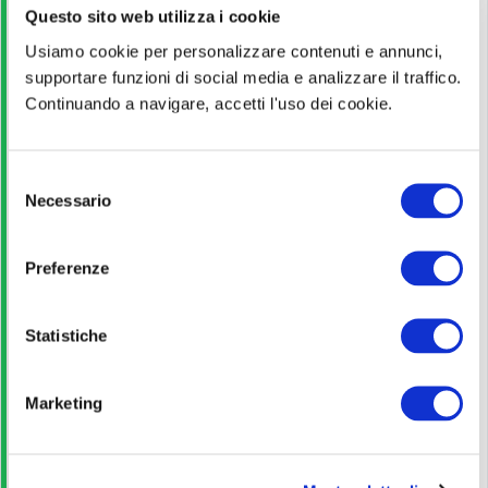
TRIVULZIO DI MILANO
Questo sito web utilizza i cookie
Usiamo cookie per personalizzare contenuti e annunci,
VEDI ALTRI CONCORSI DELLO STESSO ENTE
supportare funzioni di social media e analizzare il traffico.
Continuando a navigare, accetti l'uso dei cookie.
Titolo di Studio
S
Laurea
Necessario
e
l
e
Pagina ufficiale
Preferenze
z
i
Scopri di più
o
Statistiche
n
e
Bando di concorso
Marketing
d
e
Scarica
l