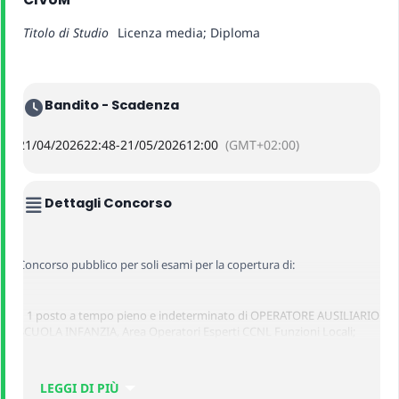
Titolo di Studio
Licenza media; Diploma
Bandito - Scadenza
21/04/2026
22:48
-
21/05/2026
12:00
(GMT+02:00)
Dettagli Concorso
Concorso pubblico per soli esami per la copertura di:
– 1 posto a tempo pieno e indeterminato di OPERATORE AUSILIARIO
SCUOLA INFANZIA, Area Operatori Esperti CCNL Funzioni Locali;
– 1 posto a tempo pieno e indeterminato di ANIMATORE SOCIALE,
LEGGI DI PIÙ
Area Istruttori CCNL Funzioni Locali.