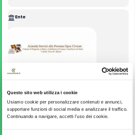
Ente
ASP Opus Civium di Castelnovo di Sotto
Questo sito web utilizza i cookie
VEDI ALTRI CONCORSI DELLO STESSO ENTE
Usiamo cookie per personalizzare contenuti e annunci,
supportare funzioni di social media e analizzare il traffico.
Continuando a navigare, accetti l'uso dei cookie.
Titolo di Studio
Licenza media; Diploma