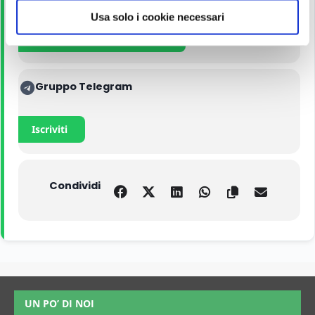
o
Usa solo i cookie necessari
Acquista con il 5% di sconto
Gruppo Telegram
Iscriviti
Condividi
UN PO’ DI NOI