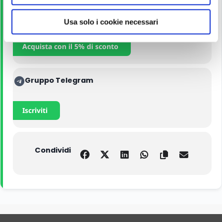
s
Manuali
o
Usa solo i cookie necessari
Acquista con il 5% di sconto
Gruppo Telegram
Iscriviti
Condividi