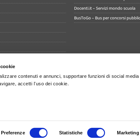
Docenti.it – Servizi mondo scuola
BusToGo – Bus per concorsi pubblic
 cookie
izzare contenuti e annunci, supportare funzioni di social media
avigare, accetti l'uso dei cookie.
ti i diritti sono riservati - Concorsando S.r.l. - Sede legale Via Miguel Cerva
ione al registro imprese 08452051215 - Capitale sociale sottoscritto e versato €
Preferenze
Statistiche
Marketing