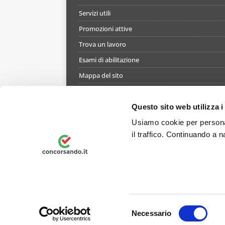
Servizi utili
Promozioni attive
Trova un lavoro
Esami di abilitazione
Mappa del sito
Informativa gestione cookie
Termini e condizioni di utilizzo del simulatore
Questo sito web utilizza i
Informativa privacy
Usiamo cookie per personal
il traffico. Continuando a n
Preferenze Privacy
© 2026 Concorsando.it è un marchio registrato - Tut
NA-959295 - P.IVA Codice fiscale e numero di iscriz
S
controllata dal gruppo EDUMAV GROUP s.r.l.
Necessario
e