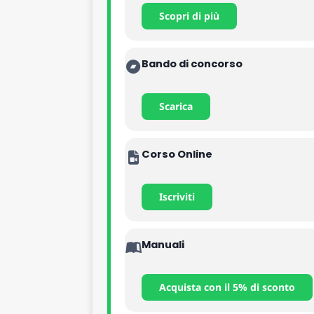
Scopri di più
Bando di concorso
Scarica
Corso Online
Iscriviti
Manuali
Acquista con il 5% di sconto