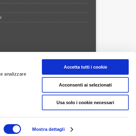
i
Accetta tutti i cookie
 e analizzare
Acconsenti ai selezionati
Usa solo i cookie necessari
APP STORE
GOOGLE PLAY
ntes de Savaedra 55/27 - 80133 Napoli - Numero REA
 16.471,00 - Concorsando s.r.l. è una società
Mostra dettagli