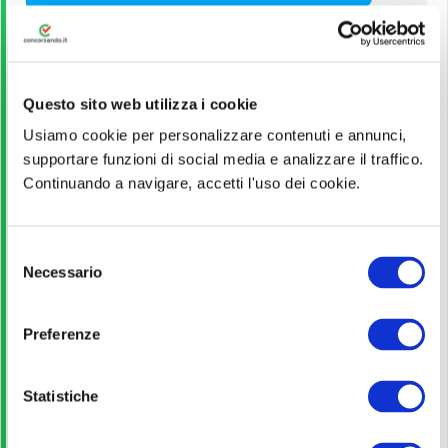
Titolo di Studio
Licenza Media
Questo sito web utilizza i cookie
Usiamo cookie per personalizzare contenuti e annunci,
Guida alla partecipazione
supportare funzioni di social media e analizzare il traffico.
Continuando a navigare, accetti l'uso dei cookie.
Leggi
S
Necessario
e
Pagina ufficiale
l
e
Preferenze
Scopri di più
z
i
o
Statistiche
Bando di concorso
n
e