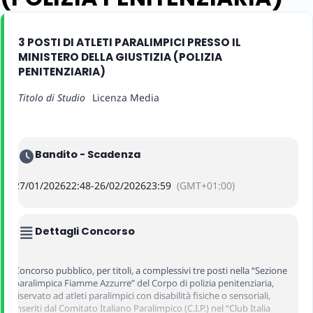
3 POSTI DI ATLETI PARALIMPICI PRESSO IL
MINISTERO DELLA GIUSTIZIA (POLIZIA
PENITENZIARIA)
Titolo di Studio
Licenza Media
Bandito - Scadenza
27/01/2026
22:48
-
26/02/2026
23:59
(GMT+01:00)
Dettagli Concorso
Concorso pubblico, per titoli, a complessivi tre posti nella “Sezione
paralimpica Fiamme Azzurre” del Corpo di polizia penitenziaria,
riservato ad atleti paralimpici con disabilità fisiche o sensoriali,
inseriti dal Comitato Italiano Paralimpico (C.I.P.) nel “Club Italia