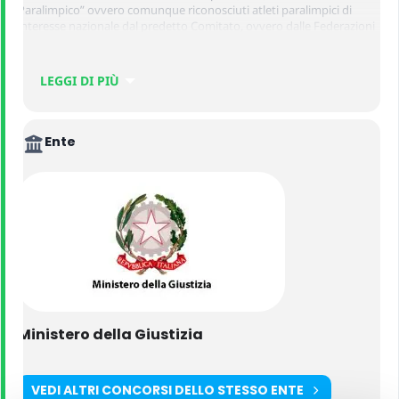
Paralimpico” ovvero comunque riconosciuti atleti paralimpici di
interesse nazionale dal predetto Comitato, ovvero dalle Federazioni
sportive di riferimento.
LEGGI DI PIÙ
I posti messi a concorso sono ripartiti per discipline sportive nel
modo seguente:
Ente
·
n. 1 posto – disciplina nuoto paralimpico – specialità 400
metri stile libero – categoria disabilità S7;
·
n. 1 posto – disciplina judo paralimpico – categoria – 81 kg
– categoria disabilità J2;
·
n. 1 posto – disciplina atletica leggera paralimpica –
specialità velocità 200 metri – categoria disabilità T64.
Ministero della Giustizia
VEDI ALTRI CONCORSI DELLO STESSO ENTE