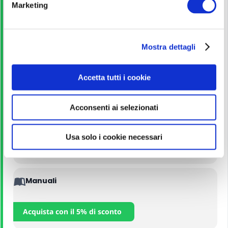
Marketing
d
Scarica
e
l
Mostra dettagli
c
Guida allo studio
o
n
Accetta tutti i cookie
Leggi
s
e
Acconsenti ai selezionati
n
Corso Online
s
o
Usa solo i cookie necessari
Iscriviti
Manuali
Acquista con il 5% di sconto