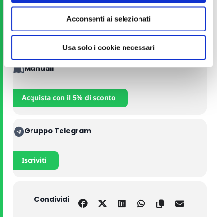
Corso Online
e
Acconsenti ai selezionati
n
s
Iscriviti
o
Usa solo i cookie necessari
Manuali
Acquista con il 5% di sconto
Gruppo Telegram
Iscriviti
Condividi