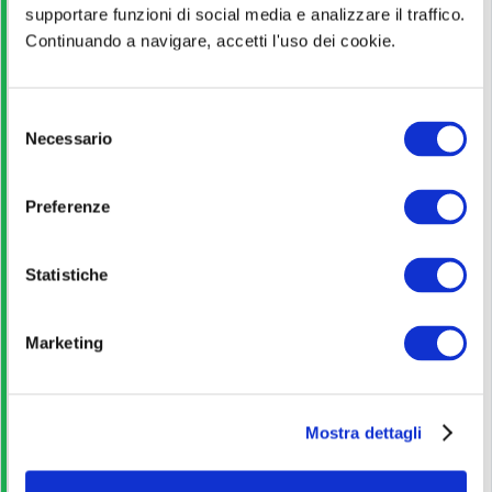
supportare funzioni di social media e analizzare il traffico.
Titolo di Studio
Continuando a navigare, accetti l'uso dei cookie.
Licenza media + qualifica professionale
S
Pagina ufficiale
Necessario
e
l
e
Scopri di più
Preferenze
z
i
o
Statistiche
Bando di concorso
n
e
Marketing
Scarica
d
e
l
Corso Online
Mostra dettagli
c
o
iscriviti
n