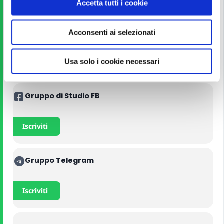
Accetta tutti i cookie
s
e
Manuali
Acconsenti ai selezionati
n
s
o
Acquista con lo sconto
Usa solo i cookie necessari
Gruppo di Studio FB
Iscriviti
Gruppo Telegram
Iscriviti