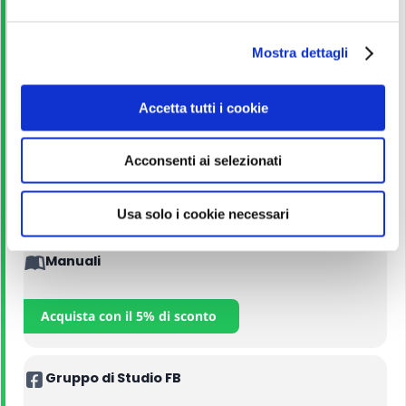
e
Guida allo studio
l
Mostra dettagli
c
o
Leggi
n
Accetta tutti i cookie
s
e
Corso Online
Acconsenti ai selezionati
n
s
Iscriviti
o
Usa solo i cookie necessari
Manuali
Acquista con il 5% di sconto
Gruppo di Studio FB