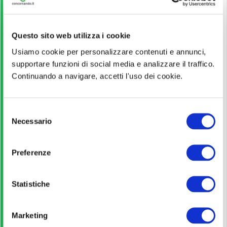
Licenza media
Questo sito web utilizza i cookie
Guida alla partecipazione
Usiamo cookie per personalizzare contenuti e annunci,
supportare funzioni di social media e analizzare il traffico.
Continuando a navigare, accetti l'uso dei cookie.
Leggi!
Pagina ufficiale
S
Necessario
e
l
Scopri di più
e
Preferenze
z
i
Bando di concorso
o
Statistiche
n
Scarica
e
Marketing
d