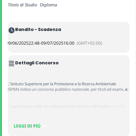
Titolo di Studio
Diploma
Bandito - Scadenza
09/06/2025
22:48
-
09/07/2025
16:00
(GMT+02:00)
Dettagli Concorso
L’ Istituto Superiore per la Protezione e la Ricerca Ambientale
(ISPRA) indice un concorso pubblico nazionale, per titoli ed esami,
a:
–
2 posti nel profilo di Collaboratore Tecnico VI livello
del CCNL
Istruzione e Ricerca, con
contratto di lavoro a tempo pieno e
determinato per la durata di 17 mesi (e comunque non oltre la
data di scadenza della del progetto fissata al 24 gennaio 2027)
LEGGI DI PIÙ
con sede di lavoro presso l’ISPRA di Roma
per l’espletamento
delle seguenti attività previste dal Decreto Legislativo n.