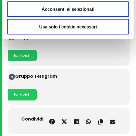
e
Acconsenti ai selezionati
n
Acquista con il 5% di sconto
s
o
Usa solo i cookie necessari
Gruppo di Studio FB
Iscriviti
Gruppo Telegram
Iscriviti
Condividi