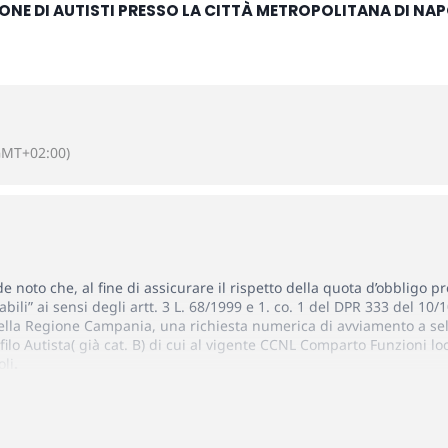
IONE DI AUTISTI PRESSO LA CITTÀ METROPOLITANA DI NAP
GMT+02:00)
e noto che, al fine di assicurare il rispetto della quota d’obbligo p
bili” ai sensi degli artt.
3 L. 68/1999 e 1. co. 1 del DPR 333 del 10/
della Regione Campania, una richiesta numerica di avviamento a sele
filo Autista( già cat. B) di cui al vigente CCNL Comparto Funzioni lo
oli
.