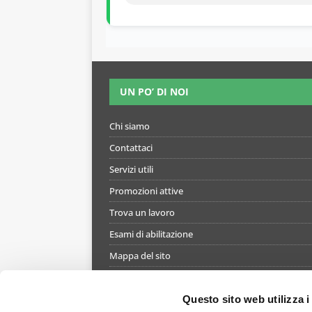
UN PO’ DI NOI
Chi siamo
Contattaci
Servizi utili
Promozioni attive
Trova un lavoro
Esami di abilitazione
Mappa del sito
Informativa gestione cookie
Termini e condizioni di utilizzo del simulatore
Questo sito web utilizza i