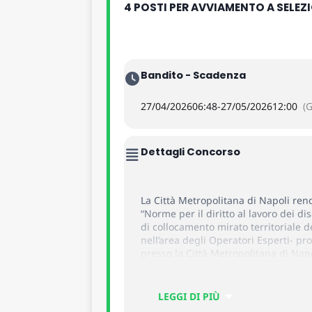
4 POSTI PER AVVIAMENTO A SELEZ
Bandito - Scadenza
27/04/2026
06:48
-
27/05/2026
12:00
(
Dettagli Concorso
La Città Metropolitana di Napoli rend
“Norme per il diritto al lavoro dei disa
di collocamento mirato territoriale 
nell’area degli Operatori Esperti- pro
presso la Città Metropolitana di Nap
LEGGI DI PIÙ