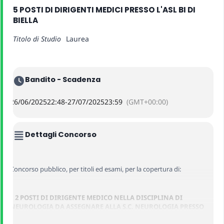
5 POSTI DI DIRIGENTI MEDICI PRESSO L'ASL BI DI
BIELLA
Titolo di Studio
Laurea
Bandito - Scadenza
26/06/2025
22:48
-
27/07/2025
23:59
(GMT+00:00)
Dettagli Concorso
Concorso pubblico, per titoli ed esami, per la copertura di:
–
2 POSTI DI DIRIGENTE MEDICO NELLA DISCIPLINA DI
NEUROLOGIA DA ASSEGNARE ALLA S.C. NEUROLOGIA PRESSO
L’AZIENDA SANITARIA LOCALE BI DI BIELLA (RIF. PERS-0070/25)
;