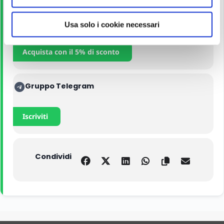
s
o
Manuali
Usa solo i cookie necessari
Acquista con il 5% di sconto
Gruppo Telegram
Iscriviti
Condividi