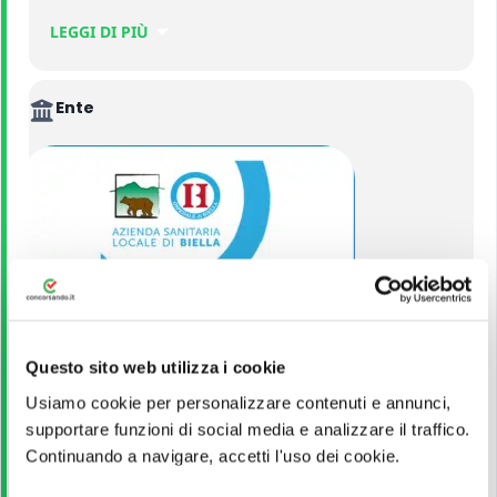
LEGGI DI PIÙ
–
3 POSTI DI DIRIGENTE MEDICO NELLA DISCIPLINA DI
GERIATRIA PRESSO L’AZIENDA SANITARIA LOCALE BI DI BIELLA
(RIF. PERS-0069/25)
.
Ente
ASL BI Biella
Questo sito web utilizza i cookie
Usiamo cookie per personalizzare contenuti e annunci,
VEDI ALTRI CONCORSI DELLO STESSO ENTE
supportare funzioni di social media e analizzare il traffico.
Continuando a navigare, accetti l'uso dei cookie.