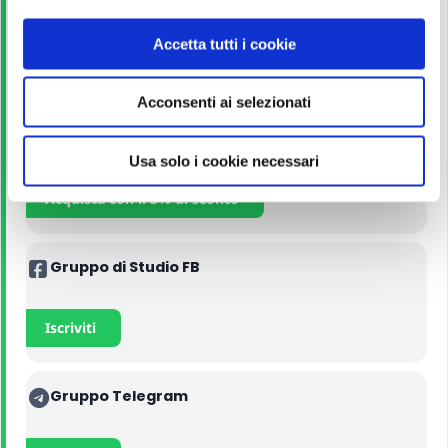
Corso Online
o
n
Accetta tutti i cookie
s
Iscriviti
e
Acconsenti ai selezionati
n
s
Manuali
o
Usa solo i cookie necessari
Acquista con il 5% di sconto
Gruppo di Studio FB
Iscriviti
Gruppo Telegram