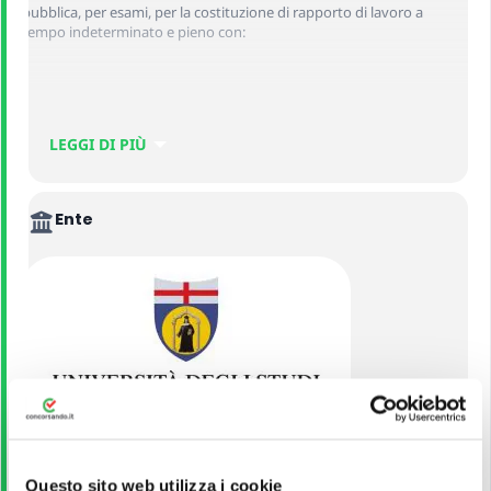
pubblica, per esami, per la costituzione di rapporto di lavoro a
tempo indeterminato e pieno con:
– 1 unità di personale da inquadrare nell’
Area dei Collaboratori –
Settore professionale tecnico, scientifico, tecnologico,
informatico e dei servizi generali
, con profilo di addetto alla
LEGGI DI PIÙ
gestione delle attività del Settore Property Management in materia
di polizze assicurative e gestione del patrimonio immobiliare
dell’Ateneo;
Ente
– 1 unità di personale da inquadrare nell’
Area dei Funzionari –
Settore professionale amministrativo-gestionale
, con profilo di
Funzionario con competenze in ambito di contribuzione
studentesca e Benefici universitari;
–
1 unità
di personale da inquadrare nell’
Area dei Funzionari,
Settore professionale tecnico-informatico
, da adibire alle attività
di Tecnico informatico a supporto della gestione della domanda e
dello sviluppo dei servizi digitali presso l’Area ICT di questo Ateneo;
Università di Genova
Questo sito web utilizza i cookie