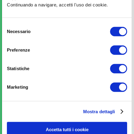
Continuando a navigare, accetti l'uso dei cookie.
Laurea
Pagina ufficiale
S
Necessario
e
l
Scopri di più
e
Preferenze
z
i
Bando di concorso
o
Statistiche
n
Scarica
e
Marketing
d
e
Corso Online
l
Mostra dettagli
c
o
Iscriviti
n
Accetta tutti i cookie
s