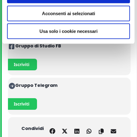
Manuali
e
Acconsenti ai selezionati
n
s
Acquista con il 5% di sconto
o
Usa solo i cookie necessari
Gruppo di Studio FB
Iscriviti
Gruppo Telegram
Iscriviti
Condividi