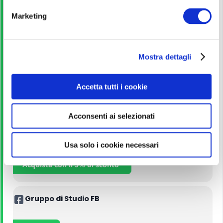
Guida allo studio
e
Marketing
d
e
Leggi
l
Mostra dettagli
c
o
Corso Online
n
Accetta tutti i cookie
s
Iscriviti
e
Acconsenti ai selezionati
n
s
Manuali
o
Usa solo i cookie necessari
Acquista con il 5% di sconto
Gruppo di Studio FB