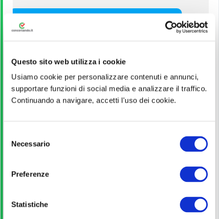
VEDI ALTRI CONCORSI DELLO STESSO ENTE
Titolo di Studio
Questo sito web utilizza i cookie
Diploma
Usiamo cookie per personalizzare contenuti e annunci,
supportare funzioni di social media e analizzare il traffico.
Pagina ufficiale
Continuando a navigare, accetti l'uso dei cookie.
Scopri di più
S
Necessario
e
l
Bando di concorso
e
Preferenze
z
Scarica
i
o
Statistiche
n