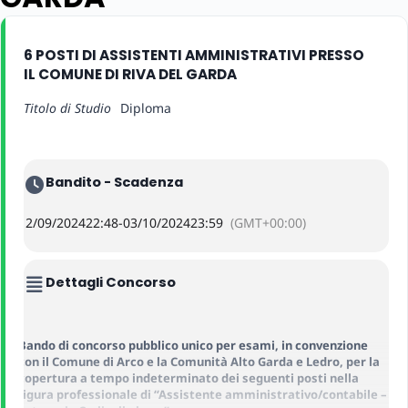
6 POSTI DI ASSISTENTI AMMINISTRATIVI PRESSO
IL COMUNE DI RIVA DEL GARDA
Titolo di Studio
Diploma
Bandito - Scadenza
12/09/2024
22:48
-
03/10/2024
23:59
(GMT+00:00)
Dettagli Concorso
Bando di
concorso pubblico
unico
per esami,
in convenzione
con il Comune di Arco e la Comunità Alto Garda e Ledro,
per la
copertura
a tempo indeterminato
dei seguenti posti nella
figura professionale di “Assistente amministrativo/contabile –