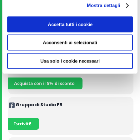
Leggi
Mostra dettagli
c
o
n
Corso Online
Accetta tutti i cookie
s
e
Acconsenti ai selezionati
Iscriviti
n
s
o
Usa solo i cookie necessari
Manuali
Acquista con il 5% di sconto
Gruppo di Studio FB
Iscriviti!