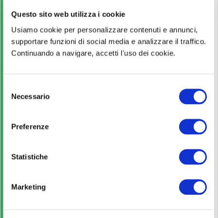
Guida alla partecipazione
Questo sito web utilizza i cookie
Usiamo cookie per personalizzare contenuti e annunci,
Leggi
supportare funzioni di social media e analizzare il traffico.
Continuando a navigare, accetti l'uso dei cookie.
Pagina ufficiale
S
Scopri di più
Necessario
e
l
e
Preferenze
Bando di concorso
z
i
o
Statistiche
Scarica
n
e
Marketing
d
Guida allo studio
e
l