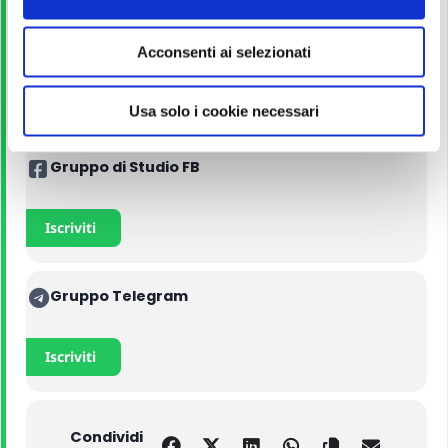
s
e
Manuali
Acconsenti ai selezionati
n
s
Acquista con lo sconto
o
Usa solo i cookie necessari
Gruppo di Studio FB
Iscriviti
Gruppo Telegram
Iscriviti
Condividi