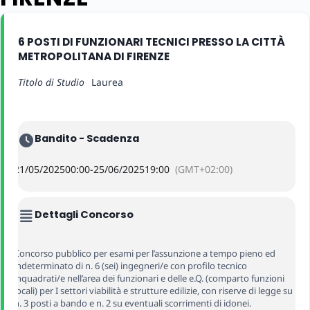
6 POSTI DI FUNZIONARI TECNICI PRESSO LA CITTÀ
METROPOLITANA DI FIRENZE
Titolo di Studio
Laurea
Bandito - Scadenza
21/05/2025
00:00
-
25/06/2025
19:00
(GMT+02:00)
Dettagli Concorso
Concorso pubblico per esami per l’assunzione a tempo pieno ed
indeterminato di n. 6 (sei) ingegneri/e con profilo tecnico
inquadrati/e nell’area dei funzionari e delle e.Q. (comparto funzioni
locali) per I settori viabilità e strutture edilizie, con riserve di legge su
n. 3 posti a bando e n. 2 su eventuali scorrimenti di idonei.