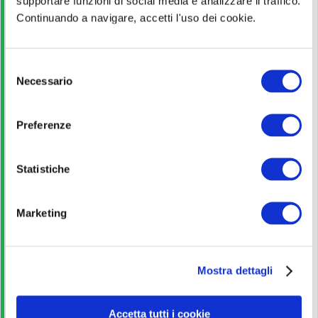
supportare funzioni di social media e analizzare il traffico.
Continuando a navigare, accetti l'uso dei cookie.
Laurea
S
Pagina ufficiale
Necessario
e
l
Scopri di più
e
Preferenze
z
i
Bando di concorso
o
Statistiche
n
e
Scarica
Marketing
d
e
Corso Online
l
Mostra dettagli
c
o
iscriviti
n
Accetta tutti i cookie