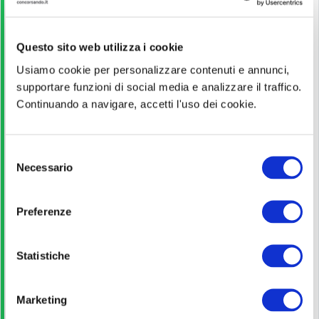
Licenza media
Questo sito web utilizza i cookie
Guida alla partecipazione
Usiamo cookie per personalizzare contenuti e annunci,
supportare funzioni di social media e analizzare il traffico.
Leggi!
Continuando a navigare, accetti l'uso dei cookie.
Pagina ufficiale
S
Necessario
e
l
Scopri di più
e
Preferenze
z
i
Bando di concorso
o
Statistiche
n
Scarica
e
Marketing
d