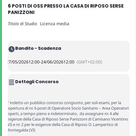
6 POSTI DI OSS PRESSO LA CASA DI RIPOSO SERSE
PANIZZONI
Titolo di Studio
Licenza media
Bandito - Scadenza
27/05/2026
12:00
-
24/06/2026
12:00
(GMT+02:00)
Dettagli Concorso
E’ indetto un pubblico concorso congiunto, per soli esami, per la
copertura di nr. 6 posti di Operatore Socio Sanitario – Area Operatori
Esperti, a tempo pieno e indeterminato, da assegnare nr. 4 alle
esigenze della Casa di Riposo Serse Panizzoni di Camisano Vicentino
(VI) e nr. 2 per le esigenze della Casa di Riposo O. Lampertico di
Montegalda (VI)