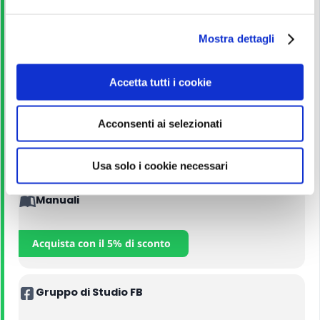
e
Guida allo studio
l
Mostra dettagli
c
o
Leggi
n
Accetta tutti i cookie
s
Corso Online
e
Acconsenti ai selezionati
n
s
Iscriviti
o
Usa solo i cookie necessari
Manuali
Acquista con il 5% di sconto
Gruppo di Studio FB