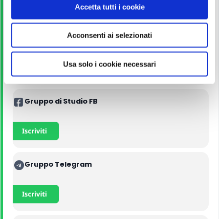
n
Iscriviti
Accetta tutti i cookie
s
e
Acconsenti ai selezionati
n
Manuali
s
o
Usa solo i cookie necessari
Acquista con il 5% di sconto
Gruppo di Studio FB
Iscriviti
Gruppo Telegram
Iscriviti