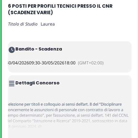
6 POSTI PER PROFILI TECNICI PRESSO IL CNR
(SCADENZE VARIE)
Titolo di Studio
Laurea
Bandito - Scadenza
30/04/2026
09:30
-
30/05/2026
18:00
(GMT+02:00)
Dettagli Concorso
Selezione per titoli e colloquio ai sensi dell’art. 8 del “Disciplinare
concernente le assunzioni di personale con contratto di lavoro a
tempo determinato”, per l’assunzione, ai sensi dell’art. 141 del CCNL
del Comparto “Istruzione e Ricerca” 2019-2021, sottoscritto in data
18 gennaio 2024, di: