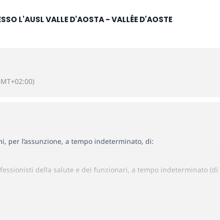
ESSO L'AUSL VALLE D'AOSTA - VALLÉE D'AOSTE
GMT+02:00)
mi, per l’assunzione, a tempo indeterminato, di:
fessionisti della salute e dei funzionari, a tempo indeterminato (di c
e nell’ambiente e nei luoghi di lavoro, area dei professionisti della