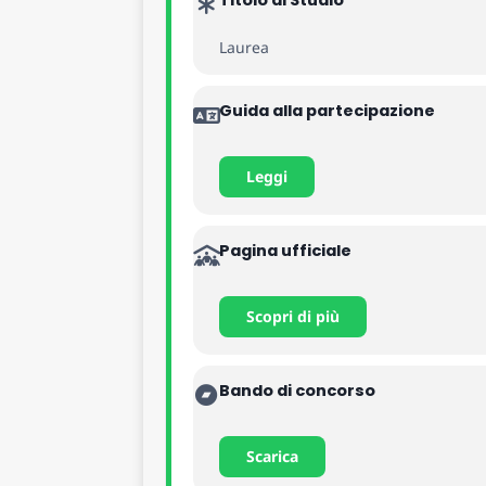
Titolo di Studio
– 1 posto di logopedista, area dei pr
Laurea
– 1 posto di tecnico audiometrista, a
Guida alla partecipazione
– 1 posto di tecnico di neurofisiopat
Leggi
Pagina ufficiale
Scopri di più
Bando di concorso
Scarica