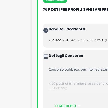
76 POSTI PER PROFILI SANITARI PR
Bandito - Scadenza
28/04/2026
12:48
-
28/05/2026
23:59
(
Dettagli Concorso
Concorso pubblico, per titoli ed esa
– 50 posti di infermiere, area dei pro
L. 68/1999);
– 5 posti di tecnico della prevenzion
LEGGI DI PIÙ
indeterminato;