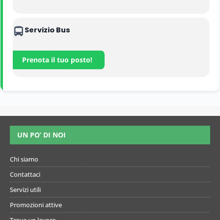
Servizio Bus
Prenota il tuo posto!
UN PO’ DI NOI
Chi siamo
Contattaci
Servizi utili
Promozioni attive
Trova un lavoro