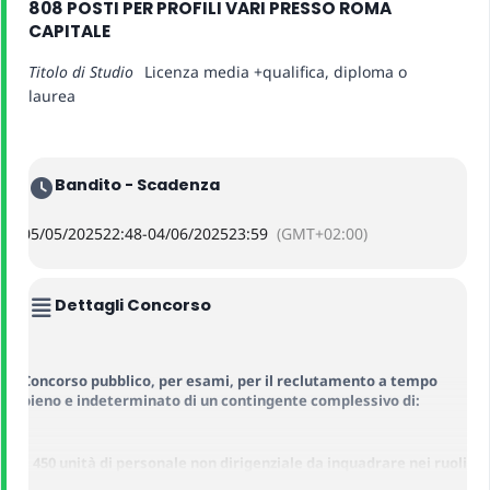
808 POSTI PER PROFILI VARI PRESSO ROMA
CAPITALE
Titolo di Studio
Licenza media +qualifica, diploma o
laurea
Bandito - Scadenza
05/05/2025
22:48
-
04/06/2025
23:59
(GMT+02:00)
Dettagli Concorso
Concorso pubblico, per esami, per il reclutamento a tempo
pieno e indeterminato di un contingente complessivo di:
–
450 unità di personale non dirigenziale da inquadrare nei ruoli
di Roma Capitale nell’Area degli Istruttori di cui al vigente