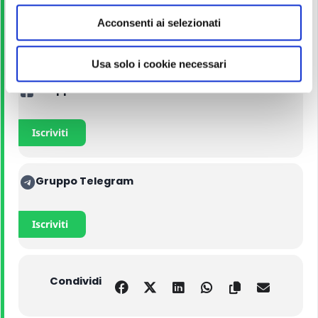
e
Acconsenti ai selezionati
n
Acquista con lo sconto
s
o
Usa solo i cookie necessari
Gruppo di Studio FB
Iscriviti
Gruppo Telegram
Iscriviti
Condividi