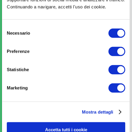
Continuando a navigare, accetti l'uso dei cookie.
Laurea
S
Pagina ufficiale
Necessario
e
l
Scopri di più
e
Preferenze
z
i
Bando di concorso
o
Statistiche
n
e
Scarica
Marketing
d
e
Corso Online
l
Mostra dettagli
c
o
Iscriviti
n
Accetta tutti i cookie