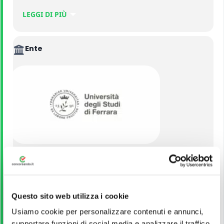
– 1 posto Area Funzionari Settore tecnico informatico Profilo
LEGGI DI PIÙ
Ingegneria civile e ambientale presso il Dipartimento di Ingegneria;
Ente
– 7 Area Funzionari – Settore Amministrativo gestionale – Manager
della ricerca presso questo Ateneo (Riservati).
Università degli Studi di Ferrara
VEDI ALTRI CONCORSI DELLO STESSO ENTE
Questo sito web utilizza i cookie
Usiamo cookie per personalizzare contenuti e annunci,
Titolo di Studio
supportare funzioni di social media e analizzare il traffico.