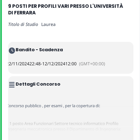
9 POSTI PER PROFILI VARI PRESSO L'UNIVERSITÀ
DI FERRARA
Titolo di Studio
Laurea
Bandito - Scadenza
22/11/2024
22:48
-
12/12/2024
12:00
(GMT+00:00)
Dettagli Concorso
Concorso pubblico , per esami , per la copertura di:
– 1 posto Area Funzionari Settore tecnico informatico Profilo
ingegneria meccatronica presso il Dipartimento di Ingegneria;