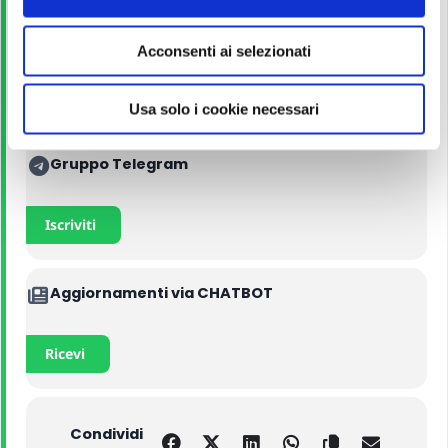
s
e
Manuali
Acconsenti ai selezionati
n
s
Acquista con il 5% di sconto
o
Usa solo i cookie necessari
Gruppo Telegram
Iscriviti
Aggiornamenti via CHATBOT
Ricevi
Condividi