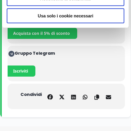
s
o
Manuali
Usa solo i cookie necessari
Acquista con il 5% di sconto
Gruppo Telegram
Iscriviti
Condividi