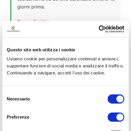
giorni prima.
Prova Scritta
Consiste nello svolgimento di un tema o
nella soluzione di quesiti a risposta
sintetica scelti dalla Commissione, attinenti
Questo sito web utilizza i cookie
alla materia e al profilo di Infermiere.
Soglia
Usiamo cookie per personalizzare contenuti e annunci,
di sufficienza: 21/30.
supportare funzioni di social media e analizzare il traffico.
Continuando a navigare, accetti l'uso dei cookie.
Prova Pratica
Consiste nell’esecuzione di tecniche
S
specifiche relative al profilo o nella
Necessario
e
predisposizione di atti connessi alla
l
e
qualificazione professionale richiesta.
Preferenze
z
Soglia di sufficienza: 14/20.
i