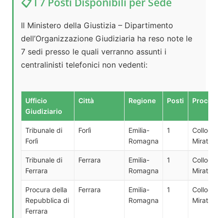
📋 I 7 Posti Disponibili per Sede
Il Ministero della Giustizia – Dipartimento
dell’Organizzazione Giudiziaria ha reso note le
7 sedi presso le quali verranno assunti i
centralinisti telefonici non vedenti:
Ufficio
Città
Regione
Posti
Proced
Giudiziario
Tribunale di
Forlì
Emilia-
1
Colloca
Forlì
Romagna
Mirato (
Tribunale di
Ferrara
Emilia-
1
Colloca
Ferrara
Romagna
Mirato (
Procura della
Ferrara
Emilia-
1
Colloca
Repubblica di
Romagna
Mirato (
Ferrara