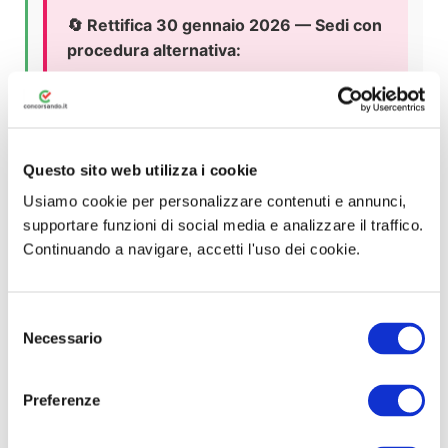
🔄 Rettifica 30 gennaio 2026 — Sedi con
procedura alternativa:
Per la
Corte di Appello di Reggio
Calabria
, la
Corte di Appello di
Campobasso
e la
Corte di Appello di
Perugia
, in assenza di avviamenti dal
Questo sito web utilizza i cookie
collocamento mirato, il Ministero
Usiamo cookie per personalizzare contenuti e annunci,
utilizzerà
modalità di selezione
supportare funzioni di social media e analizzare il traffico.
alternative
comunicate con avvisi
Continuando a navigare, accetti l'uso dei cookie.
separati in Gazzetta Ufficiale (4ª serie
speciale — Concorsi). Se sei interessato a
S
una di queste tre sedi, monitora la GU per
Necessario
e
i prossimi avvisi e tieni aggiornata questa
l
pagina tra i preferiti.
e
Preferenze
z
i