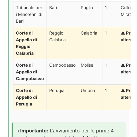
Tribunale per
Bari
Puglia
1
Colloca
i Minorenni di
Mirato (
Bari
Corte di
Reggio
Calabria
1
⚠️ Proc
Appello di
Calabria
alterna
Reggio
Calabria
Corte di
Campobasso
Molise
1
⚠️ Proc
Appello di
alterna
Campobasso
Corte di
Perugia
Umbria
1
⚠️ Proc
Appello di
alterna
Perugia
ℹ️ Importante:
L’avviamento per le prime 4