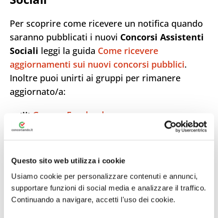
Per scoprire come ricevere un notifica quando
saranno pubblicati i nuovi
Concorsi Assistenti
Sociali
leggi la guida
Come ricevere
aggiornamenti sui nuovi concorsi pubblici
.
Inoltre puoi unirti ai gruppi per rimanere
aggiornato/a:
👪
Gruppo Facebook
👪
Gruppo Telegram
🌐
Pagina inPA
Questo sito web utilizza i cookie
📃 Pagina ufficiale del concorso sul sito
dell’ente
Usiamo cookie per personalizzare contenuti e annunci,
supportare funzioni di social media e analizzare il traffico.
Altri concorsi in primo piano
Continuando a navigare, accetti l'uso dei cookie.