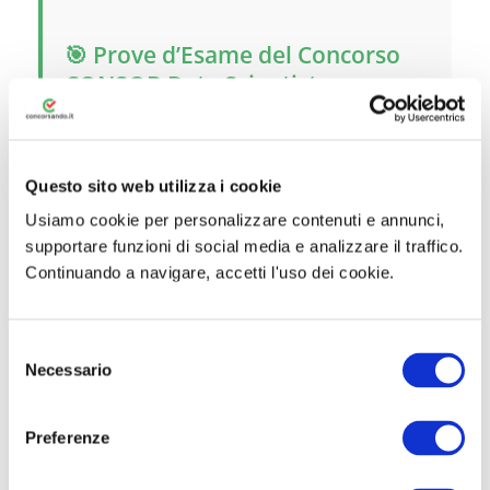
🎯 Prove d’Esame del Concorso
CONSOB Data Scientist
Il concorso è articolato in quattro fasi:
un’eventuale preselezione per titoli, una
Questo sito web utilizza i cookie
prova scritta, una prova orale e un
Usiamo cookie per personalizzare contenuti e annunci,
colloquio in lingua inglese. Tutte le prove si
supportare funzioni di social media e analizzare il traffico.
svolgeranno a Roma o comuni limitrofi.
Continuando a navigare, accetti l'uso dei cookie.
Prova Scritta
S
La prova scritta consiste nello svolgimento
Necessario
e
di
due elaborati
su due differenti aree
l
tematiche, scelte tra le tre disponibili: (1)
e
Preferenze
Data Science, (2) Data Governance, (3)
z
Econometria e Statistical Learning. Per ogni
i