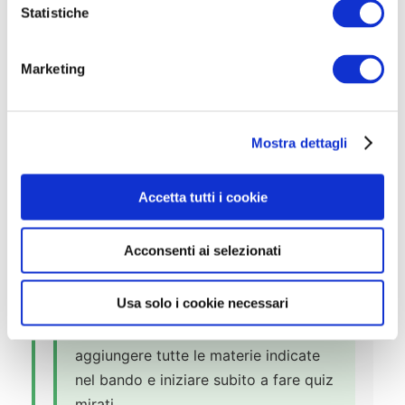
sito istituzionale dell’AOU Maggiore
o
Statistiche
della Carità (
pagina ufficiale
n
dell’ente
). Tale pubblicazione ha
e
Marketing
valore ufficiale di convocazione per
d
ogni singolo candidato.
e
l
Mostra dettagli
c
o
n
📝 Esercitati per Materie
Accetta tutti i cookie
s
e
Per questo concorso non è ancora
Acconsenti ai selezionati
n
disponibile una banca dati specifica.
s
Puoi esercitarti fin da subito
o
Usa solo i cookie necessari
utilizzando la
funzione materie
presente sul simulatore: ti basta
aggiungere tutte le materie indicate
nel bando e iniziare subito a fare quiz
mirati.