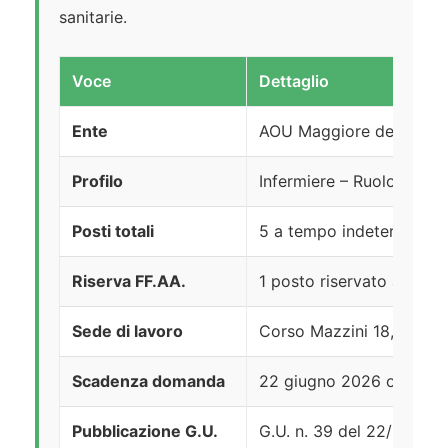
sanitarie.
Voce
Dettaglio
Ente
AOU Maggiore della Cari
Profilo
Infermiere – Ruolo Sanit
Posti totali
5 a tempo indeterminato
Riserva FF.AA.
1 posto riservato ai volo
Sede di lavoro
Corso Mazzini 18, Novar
Scadenza domanda
22 giugno 2026 ore 23:
Pubblicazione G.U.
G.U. n. 39 del 22/05/20