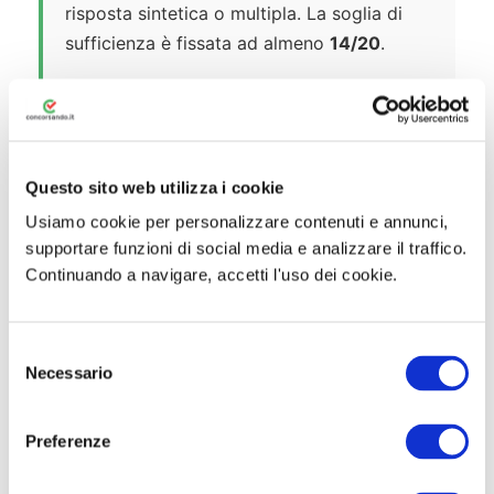
risposta sintetica o multipla. La soglia di
sufficienza è fissata ad almeno
14/20
.
Prova Orale
Verte sulle materie attinenti al profilo
specifico a concorso. In aggiunta, la prova
Questo sito web utilizza i cookie
orale comprende
elementi di informatica
e
Usiamo cookie per personalizzare contenuti e annunci,
la verifica della conoscenza della
lingua
supportare funzioni di social media e analizzare il traffico.
inglese
almeno a livello iniziale. Il
Continuando a navigare, accetti l'uso dei cookie.
superamento richiede un punteggio minimo
di
14/20
.
S
Necessario
e
📢 Convocazioni:
I candidati ammessi
l
saranno convocati esclusivamente
e
Preferenze
tramite pubblicazione del calendario
z
nella sezione “concorsi selezioni” del
i