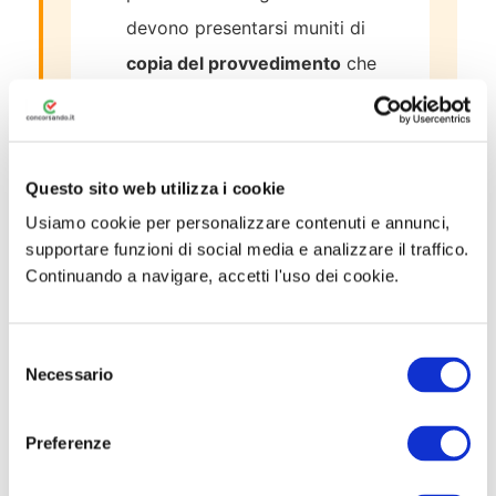
devono presentarsi muniti di
copia del provvedimento
che
ammette a sostenere la prova
È obbligatorio presentarsi con
documento di riconoscimento
Questo sito web utilizza i cookie
in corso di validità e
codice
Usiamo cookie per personalizzare contenuti e annunci,
supportare funzioni di social media e analizzare il traffico.
fiscale
Continuando a navigare, accetti l'uso dei cookie.
La
mancata presentazione
nel
giorno, ora e sede stabiliti,
S
ancorché dovuta a caso fortuito
Necessario
e
o a causa di forza maggiore,
l
e
comporta l’esclusione
dalla
Preferenze
z
procedura concorsuale
i