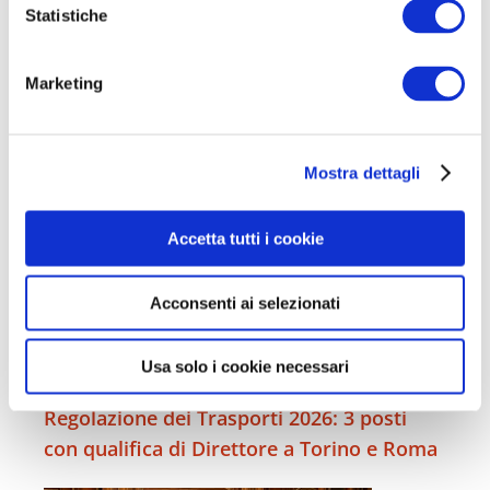
o
Statistiche
Concorso Infermieri Pediatrici Ospedale
n
Santobono Pausilipon 2026: 20 posti a
e
tempo determinato
Marketing
d
e
l
Mostra dettagli
c
o
n
Accetta tutti i cookie
s
e
Acconsenti ai selezionati
n
s
o
Usa solo i cookie necessari
Concorso Dirigenti Autorità di
Regolazione dei Trasporti 2026: 3 posti
con qualifica di Direttore a Torino e Roma