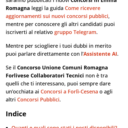
saranno pubblicati i nuovi
Concorsi in Emilia
Romagna
leggi la guida
Come ricevere
aggiornamenti sui nuovi concorsi pubblici
,
mentre per conoscere gli altri candidati puoi
iscriverti al relativo
gruppo Telegram
.
Mentre per sciogliere i tuoi dubbi in merito
puoi parlare direttamente con l’
Assistente AI
.
Se il
Concorso Unione Comuni Romagna
Forlivese Collaboratori Tecnici
non è tra
quelli che ti interessano, puoi sempre dare
un’occhiata ai
Concorsi a Forlì-Cesena
o agli
altri
Concorsi Pubblici
.
Indice
Quanti e quali sono stati i posti disponibili?