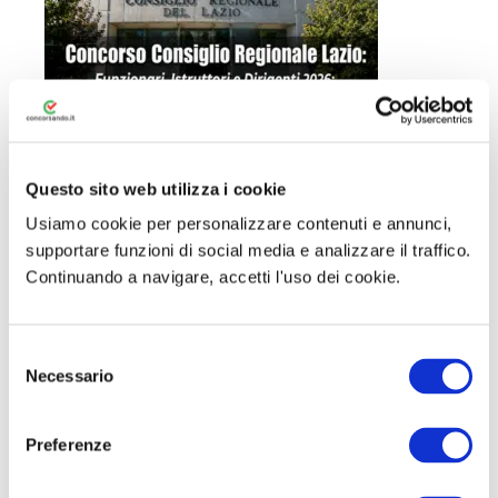
Concorso Consiglio Regionale Lazio
Funzionari, Istruttori e Dirigenti 2026: 13
Questo sito web utilizza i cookie
posti tra profili tecnici e amministrativi
Usiamo cookie per personalizzare contenuti e annunci,
supportare funzioni di social media e analizzare il traffico.
Continuando a navigare, accetti l'uso dei cookie.
S
Necessario
e
l
e
Preferenze
z
i