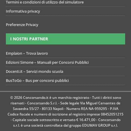
Termini e condizioni di utilizzo del simulatore
Informativa privacy
Preferenze Privacy
I NOSTRI PARTNER
Emplaion – Trova lavoro
Edizioni Simone – Manuali per Concorsi Pubblici
Docenti.it – Servizi mondo scuola
BusToGo – Bus per concorsi pubblici
© 2026 Concorsando.it è un marchio registrato - Tutti i diritti sono
riservati - Concorsando S.r.l. - Sede legale Via Miguel Cervantes de
Savaedra 55/27 - 80133 Napoli - Numero REA NA-959295 - P.IVA
Codice fiscale e numero di iscrizione al registro imprese 08452051215
- Capitale sociale sottoscritto e versato € 16.471,00 - Concorsando
s.r.l. è una società controllata dal gruppo EDUMAV GROUP s.r.l.