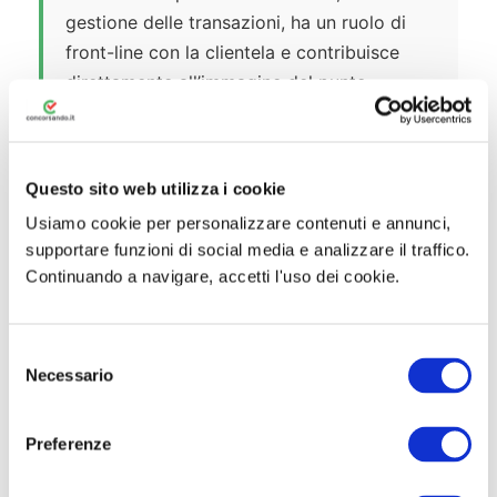
gestione delle transazioni, ha un ruolo di
front-line con la clientela e contribuisce
direttamente all’immagine del punto
vendita. Per entrambe le posizioni è
sufficiente il diploma di scuola superiore;
l’esperienza pregressa è apprezzata ma
Questo sito web utilizza i cookie
spesso non indispensabile.
Usiamo cookie per personalizzare contenuti e annunci,
supportare funzioni di social media e analizzare il traffico.
Responsabili di reparto e capi area
Continuando a navigare, accetti l'uso dei cookie.
Chi ha già esperienza nella GDO può
candidarsi a ruoli di coordinamento. Il
S
responsabile di reparto supervisiona il
Necessario
e
team, gestisce gli ordini ai fornitori,
l
monitora i KPI di vendita e si interfaccia
e
Preferenze
con la direzione del punto vendita. Si tratta
z
di posizioni che richiedono doti
i