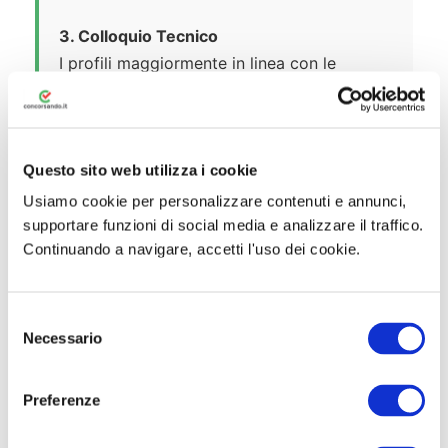
3. Colloquio Tecnico
I profili maggiormente in linea con le
posizioni aperte partecipano a un colloquio
con i relativi responsabili di settore.
4. Valutazioni Specifiche
Questo sito web utilizza i cookie
Eventualmente, possono essere previsti:
Usiamo cookie per personalizzare contenuti e annunci,
supportare funzioni di social media e analizzare il traffico.
Test attitudinali
Continuando a navigare, accetti l'uso dei cookie.
Valutazioni individuali o di gruppo
Questionari specifici (per ruoli di
S
Necessario
responsabilità)
e
l
Prove di conoscenza della lingua inglese
e
Preferenze
z
5. Proposta Contrattuale
i