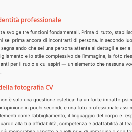
 identità professionale
ta svolge tre funzioni fondamentali. Prima di tutto, stabili
 chi sei prima ancora di incontrarti di persona. In secondo l
segnalando che sei una persona attenta ai dettagli e seria n
bigliamento e lo stile complessivo dell’immagine, la foto riesc
vanti per il ruolo a cui aspiri — un elemento che nessuna vo
.
della fotografia CV
on è solo una questione estetica: ha un forte impatto psic
n’opinione in pochi secondi, e una foto professionale assi
lementi come l’abbigliamento, il linguaggio del corpo e l’es
guardo alla tua affidabilità, competenza e adattabilità al tea
 più memorabile rispetto a quelli privi di immagine o con 