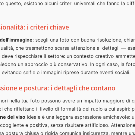
to questo, esistono alcuni criteri universali che fanno la dif
ionalità: i criteri chiave
 dell’immagine
: scegli una foto con buona risoluzione, chiar
qualità, che trasmettono scarsa attenzione ai dettagli — esa
e
deve rispecchiare il settore: un contesto creativo ammette
chiedono un approccio più conservativo. In ogni caso, la f
, evitando selfie o immagini riprese durante eventi sociali.
ione e postura: i dettagli che contano
nori nella tua foto possono avere un impatto maggiore di q
i che riflettano il livello di formalità del ruolo a cui aspiri: p
ne del viso
ideale è una leggera espressione amichevole: 
ccogliente e positiva, senza risultare artificioso. Attenzion
na postura chiusa o rigida comunica insicurezza, mentre un