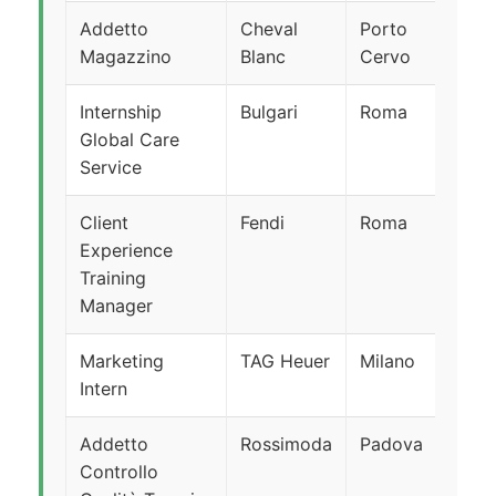
Addetto
Cheval
Porto
T
Magazzino
Blanc
Cervo
Internship
Bulgari
Roma
S
Global Care
Service
Client
Fendi
Roma
T
Experience
Training
Manager
Marketing
TAG Heuer
Milano
S
Intern
Addetto
Rossimoda
Padova
T
Controllo
in