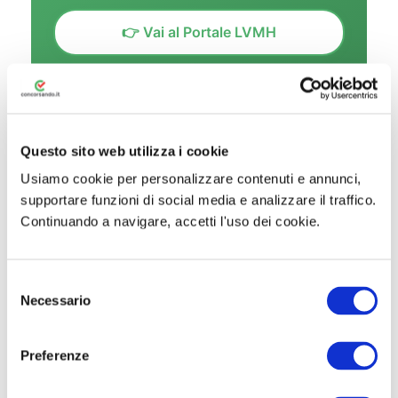
👉 Vai al Portale LVMH
Questo sito web utilizza i cookie
Usiamo cookie per personalizzare contenuti e annunci,
👤 I Profili più Ricercati nelle
supportare funzioni di social media e analizzare il traffico.
Assunzioni LVMH
Continuando a navigare, accetti l'uso dei cookie.
Uno degli aspetti più interessanti delle
assunzioni LVMH
è la varietà dei profili
S
ricercati. Il gruppo non assume solo figure
Necessario
e
di vendita o marketing: c’è spazio per
l
e
competenze tecniche, artigianali,
Preferenze
z
finanziarie, digitali e manageriali. Ecco le
i
categorie più rappresentate nelle offerte