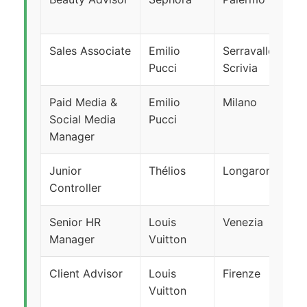
de
Sales Associate
Emilio
Serravalle
T
Pucci
Scrivia
in
Paid Media &
Emilio
Milano
T
Social Media
Pucci
in
Manager
Junior
Thélios
Longarone
T
Controller
in
Senior HR
Louis
Venezia
T
Manager
Vuitton
in
Client Advisor
Louis
Firenze
T
Vuitton
de