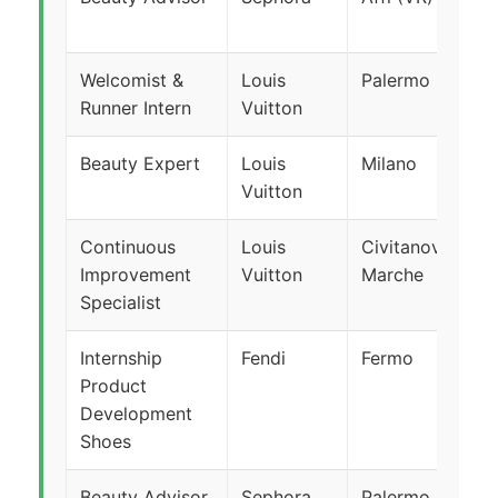
de
Welcomist &
Louis
Palermo
S
Runner Intern
Vuitton
Beauty Expert
Louis
Milano
T
Vuitton
in
Continuous
Louis
Civitanova
T
Improvement
Vuitton
Marche
in
Specialist
Internship
Fendi
Fermo
S
Product
Development
Shoes
Beauty Advisor
Sephora
Palermo
T