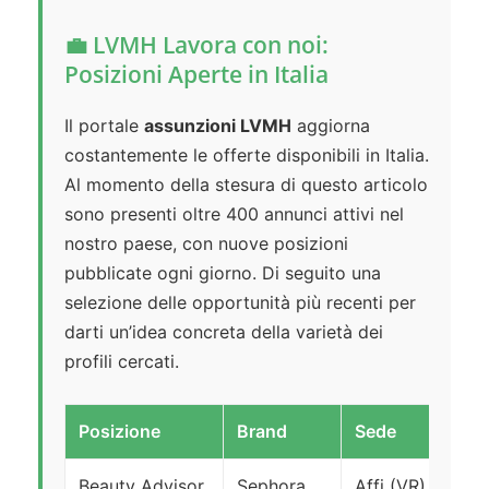
💼 LVMH Lavora con noi:
Posizioni Aperte in Italia
Il portale
assunzioni LVMH
aggiorna
costantemente le offerte disponibili in Italia.
Al momento della stesura di questo articolo
sono presenti oltre 400 annunci attivi nel
nostro paese, con nuove posizioni
pubblicate ogni giorno. Di seguito una
selezione delle opportunità più recenti per
darti un’idea concreta della varietà dei
profili cercati.
Posizione
Brand
Sede
Co
Beauty Advisor
Sephora
Affi (VR)
T