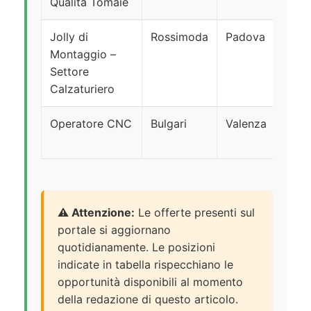
Qualità Tomaie
Jolly di
Rossimoda
Padova
T
Montaggio –
in
Settore
Calzaturiero
Operatore CNC
Bulgari
Valenza
T
in
⚠️ Attenzione:
Le offerte presenti sul
portale si aggiornano
quotidianamente. Le posizioni
indicate in tabella rispecchiano le
opportunità disponibili al momento
della redazione di questo articolo.