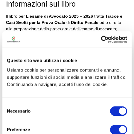
Informazioni sul libro
Il libro per
L’esame di Avvocato 2025 – 2026
tratta
Tracce e
Casi Svolti per la Prova Orale
di
Diritto Penale
ed è diretto
alla preparazione della prova orale dell’esame di avvocato;
anche per la sessione 2025-2026, la prova orale dell’esame di
Avvocato verterà sulla risoluzione di una
questione pratico-
applicativa
, cui seguiranno, come di consueto,
brevi domande
sulle materie scelte dal candidato
(diritto civile, diritto penale,
diritto amministrativo, diritto processuale civile e diritto
Questo sito web utilizza i cookie
processuale penale), nonché sull’ordinamento e la deontologia
Usiamo cookie per personalizzare contenuti e annunci,
forense.
supportare funzioni di social media e analizzare il traffico.
Continuando a navigare, accetti l'uso dei cookie.
Il presente manuale, al fine di consentire una adeguata
preparazione, contiene
quaranta casi svolti e commentati
, in
cui sono messi in risalto gli istituti sostanziali e processuali,
nonché la giurisprudenza più rilevante e recente della Corte di
S
Cassazione, indispensabile per la loro analisi e risoluzione. I
Necessario
e
casi trattati sono stati selezionati tenendo conto di quelli proposti
l
nelle precedenti sessioni d’esame.
e
Preferenze
z