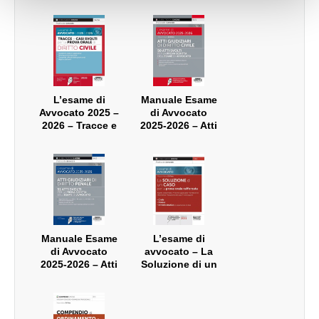
L’esame di
Manuale Esame
Avvocato 2025 –
di Avvocato
2026 – Tracce e
2025-2026 – Atti
casi svolti per la
Giudiziari di
Prova Orale –
Diritto Civile
Diritto Civile
Manuale Esame
L’esame di
di Avvocato
avvocato – La
2025-2026 – Atti
Soluzione di un
Giudiziari di
Caso per la prova
Diritto Penale
orale rafforzata