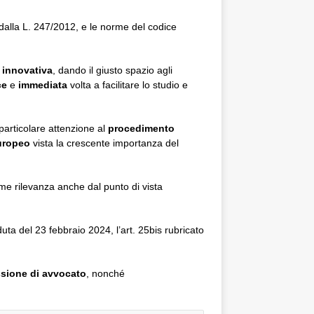
 dalla L. 247/2012, e le norme del codice
a
innovativa
, dando il giusto spazio agli
ce
e
immediata
volta a facilitare lo studio e
particolare attenzione al
procedimento
europeo
vista la crescente importanza del
me rilevanza anche dal punto di vista
duta del 23 febbraio 2024, l’art. 25bis rubricato
essione di avvocato
, nonché