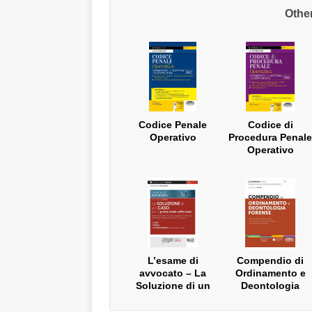
Othe
Codice Penale
Codice di
Operativo
Procedura Penale
Operativo
L’esame di
Compendio di
avvocato – La
Ordinamento e
Soluzione di un
Deontologia
Caso per la prova
Forense
orale rafforzata