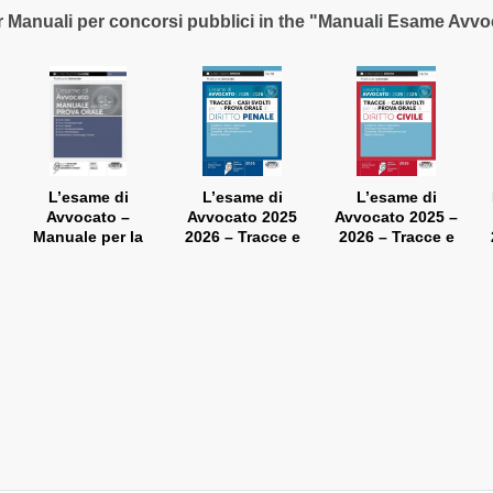
r Manuali per concorsi pubblici in the "Manuali Esame Avvo
L’esame di
L’esame di
L’esame di
Avvocato –
Avvocato 2025
Avvocato 2025 –
Manuale per la
2026 – Tracce e
2026 – Tracce e
Prova Orale
casi svolti per la
casi svolti per la
Prova Orale –
Prova Orale –
Diritto Penale
Diritto Civile