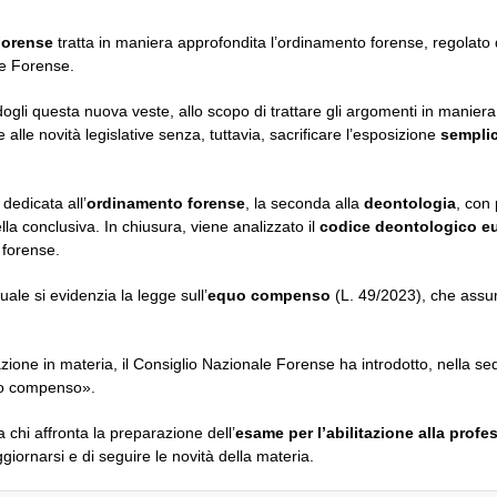
Forense
tratta in maniera approfondita l’ordinamento forense, regolato
le Forense.
ogli questa nuova veste, allo scopo di trattare gli argomenti in manier
alle novità legislative senza, tuttavia, sacrificare l’esposizione
sempli
 dedicata all’
ordinamento forense
, la seconda alla
deontologia
, con 
uella conclusiva. In chiusura, viene analizzato il
codice deontologico 
 forense.
uale si evidenzia la legge sull’
equo compenso
(L. 49/2023), che assu
slazione in materia, il Consiglio Nazionale Forense ha introdotto, nella se
quo compenso».
a chi affronta la preparazione dell’
esame per l’abilitazione alla prof
giornarsi e di seguire le novità della materia.