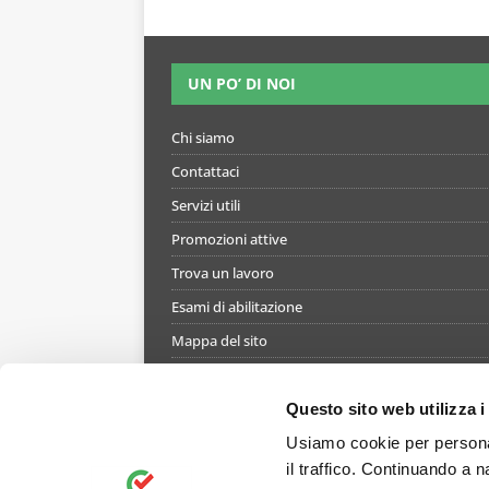
UN PO’ DI NOI
Chi siamo
Contattaci
Servizi utili
Promozioni attive
Trova un lavoro
Esami di abilitazione
Mappa del sito
Informativa gestione cookie
Termini e condizioni di utilizzo del simulatore
Questo sito web utilizza i
Informativa privacy
Usiamo cookie per personal
il traffico. Continuando a n