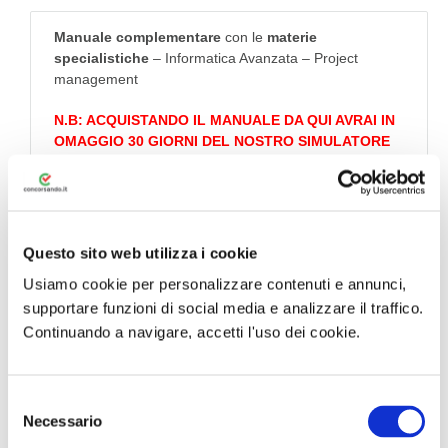
Manuale complementare
con le
materie
specialistiche
– Informatica Avanzata – Project
management
N.B: ACQUISTANDO IL MANUALE DA QUI AVRAI IN
OMAGGIO 30 GIORNI DEL NOSTRO SIMULATORE
QUIZ PREMIUM
Questo sito web utilizza i cookie
Acquista con
Usiamo cookie per personalizzare contenuti e annunci,
Simulatore Quiz in
supportare funzioni di social media e analizzare il traffico.
omaggio
Continuando a navigare, accetti l'uso dei cookie.
Informazioni sul libro
S
Necessario
e
Questo manuale complementare per il
Concorso al Ministero