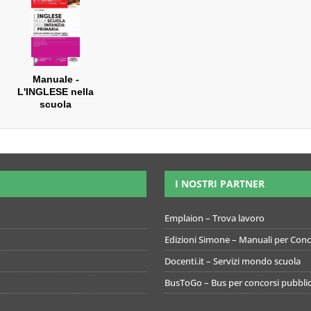
Per la prova orale
Preselettiva per
l'accesso ai posti
comuni e di
sostegno
Manuale -
L'INGLESE nella
scuola
dell'infanzia e
primaria
I NOSTRI PARTNER
Emplaion – Trova lavoro
Edizioni Simone – Manuali per Conco
Docenti.it – Servizi mondo scuola
BusToGo – Bus per concorsi pubblic