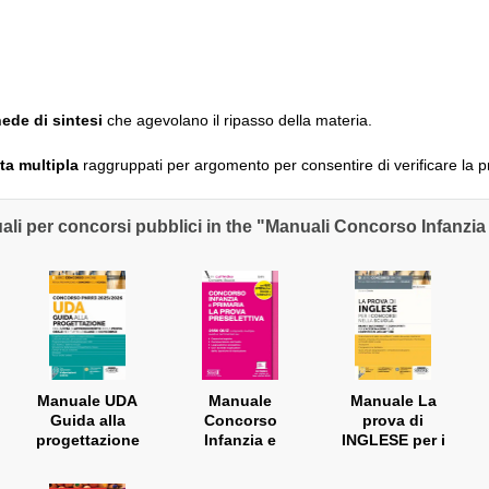
ede di sintesi
che agevolano il ripasso della materia.
ta multipla
raggruppati per argomento per consentire di verificare la p
li per concorsi pubblici in the "Manuali Concorso Infanzia
Manuale UDA
Manuale
Manuale La
Guida alla
Concorso
prova di
progettazione
Infanzia e
INGLESE per i
dell’unità di
Primaria - La
concorsi nella
apprendimento -
Prova
scuola