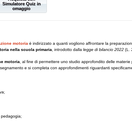
Simulatore Quiz in
omaggio
zione motoria
è indirizzato a quanti vogliono affrontare la preparazi
oria nella scuola primaria
, introdotto dalla
legge di bilancio 2022
(L.
ne motoria
, al fine di permettere uno studio approfondito delle materie
na d’insegnamento e si completa con approfondimenti riguardanti specificame
va;
 e pedagogia;