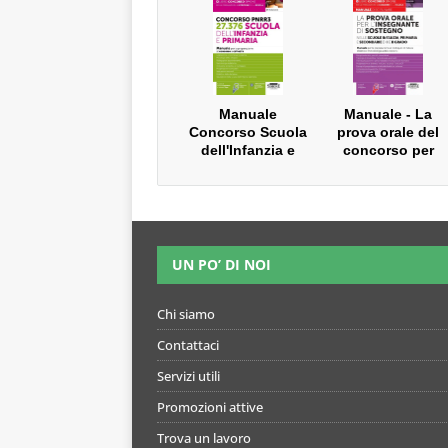
scuola
Manuale
Manuale - La
Concorso Scuola
prova orale del
dell'Infanzia e
concorso per
Primaria
Insegnante di
Sostegno
Infanzia e
Primaria
UN PO’ DI NOI
Chi siamo
Contattaci
Servizi utili
Promozioni attive
Trova un lavoro