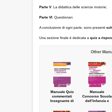
Parte V
: La didattica delle scienze motorie;
Parte VI
: Questionari.
A conclusione di ogni parte, sono presenti
sch
Una sezione finale è dedicata a
quiz a rispos
Other Manua
Manuale Quiz
Manuale
commentati
Concorso Scuola
Insegnante di
dell’Infanzia e
Sostegno – Per il
Primaria – Quiz
nuovo concorso
Commentati