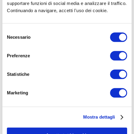
supportare funzioni di social media e analizzare il traffico.
Continuando a navigare, accetti l'uso dei cookie.
S
Necessario
e
l
e
Preferenze
z
Manuale Concorso Agenzia
i
o
Statistiche
delle Entrate Assistenti
n
Gestionali Categorie Protette
e
Marketing
– Per la preparazione
d
e
28,00€
26,60€
l
Mostra dettagli
c
Tag:
Manuali Concorsi Agenzia delle Entrate
o
n
Manuale
per la
preparazione
– Elementi di diritto