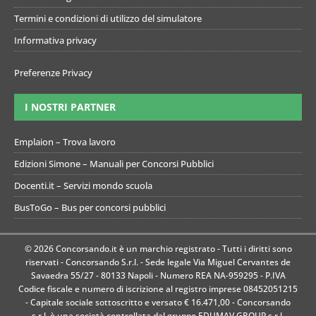
Termini e condizioni di utilizzo del simulatore
Informativa privacy
Preferenze Privacy
I NOSTRI PARTNER
Emplaion – Trova lavoro
Edizioni Simone – Manuali per Concorsi Pubblici
Docenti.it – Servizi mondo scuola
BusToGo – Bus per concorsi pubblici
© 2026 Concorsando.it è un marchio registrato - Tutti i diritti sono
riservati - Concorsando S.r.l. - Sede legale Via Miguel Cervantes de
Savaedra 55/27 - 80133 Napoli - Numero REA NA-959295 - P.IVA
Codice fiscale e numero di iscrizione al registro imprese 08452051215
- Capitale sociale sottoscritto e versato € 16.471,00 - Concorsando
s.r.l. è una società controllata dal gruppo EDUMAV GROUP s.r.l.