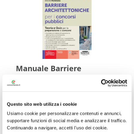
Manuale Barriere
architettoniche per i concorsi
pubblici
€15
€14,25
Questo sito web utilizza i cookie
Tag:
Manuali Barriere Architettoniche
,
Manuali
Usiamo cookie per personalizzare contenuti e annunci,
Concorsi Profili tecnici presso gli enti locali
supportare funzioni di social media e analizzare il traffico.
Continuando a navigare, accetti l'uso dei cookie.
Teoria e Quiz per la preparazione ai concorsi –