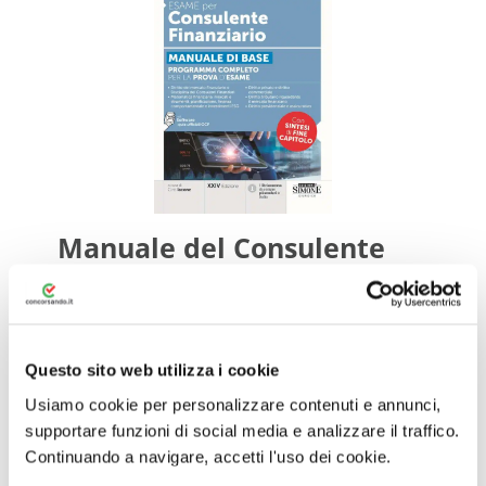
Manuale del Consulente
Finanziario – OCF
60,00€
57,00€
Tag:
Manuali Concorsi Consulente Finanziario
Questo sito web utilizza i cookie
Usiamo cookie per personalizzare contenuti e annunci,
Programma completo
per la
prova
d’
esame
– Diritto
supportare funzioni di social media e analizzare il traffico.
del mercato finanziario e Disciplina dei Consulenti
Finanziari – Matematica finanziaria, mercati e strumeti,
Continuando a navigare, accetti l'uso dei cookie.
pianificazione, finanza comportamentale e investimenti