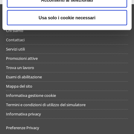
Acconsenti ai selezionati
n
s
o
UN PO’ DI NOI
Usa solo i cookie necessari
Chi siamo
Contattaci
Servizi utili
Promozioni attive
Trova un lavoro
Esami di abilitazione
Mappa del sito
Informativa gestione cookie
Termini e condizioni di utilizzo del simulatore
Informativa privacy
Preferenze Privacy