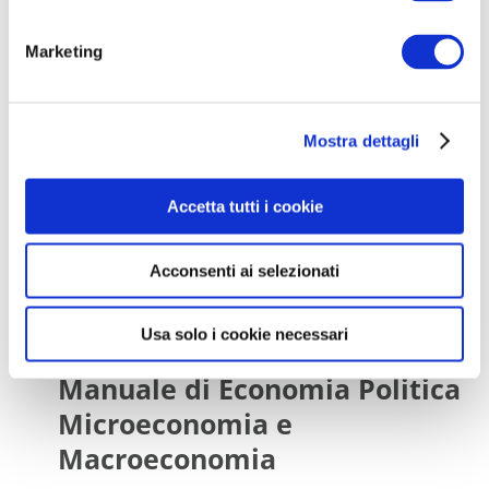
n
Simulatore Quiz in
omaggio!
e
Marketing
d
e
l
Mostra dettagli
c
o
n
Accetta tutti i cookie
s
e
Acconsenti ai selezionati
n
s
o
Usa solo i cookie necessari
Manuale di Economia Politica
Microeconomia e
Macroeconomia