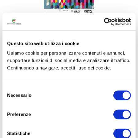
Manuale Schemi & Schede di
Economia Politica
Questo sito web utilizza i cookie
18,00 €
17,10 €
Usiamo cookie per personalizzare contenuti e annunci,
Tag:
Manuali Economia politica
supportare funzioni di social media e analizzare il traffico.
Continuando a navigare, accetti l'uso dei cookie.
Microeconomia e Macroeconomia –
Metodo
schematico
Simone – Portami
con te a
lezione
S
N.B: ACQUISTANDO IL MANUALE DA QUI AVRAI IN
Necessario
e
OMAGGIO 30 GIORNI DEL NOSTRO SIMULATORE
l
QUIZ PREMIUM
e
Preferenze
Altre informazioni →
z
i
o
Statistiche
Acquista con il