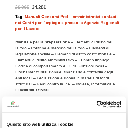
36,00€
34,20€
Tag:
Manuali Concorsi Profili amministrativi contabili
nei Centri per l'Impiego e presso le Agenzie Regionali
per il Lavoro
Manuale
per la
preparazione
– Elementi di diritto del
lavoro – Politiche e mercato del lavoro – Elementi di
legislazione sociale – Elementi di diritto costituzionale –
Elementi di diritto amministrativo – Pubblico impiego,
Codice di comportamento e CCNL Funzioni locali –
Ordinamento istituzionale, finanziario e contabile degli
enti locali – Legislszione europea in materia di fondi
strutturali – Reati contro la P.A. – Inglese, Informatica e
Quesiti situazionali
N.B: ACQUISTANDO IL MANUALE DA QUI AVRAI IN
OMAGGIO 30 GIORNI DEL NOSTRO SIMULATORE
QUIZ PREMIUM
Questo sito web utilizza i cookie
Altre informazioni →