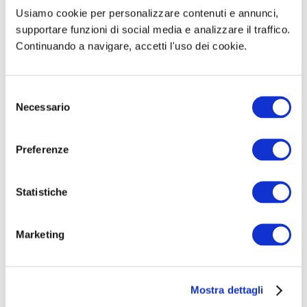
Usiamo cookie per personalizzare contenuti e annunci,
supportare funzioni di social media e analizzare il traffico.
Acquista con
Continuando a navigare, accetti l'uso dei cookie.
Simulatore Quiz in
omaggio
S
Necessario
e
l
e
Preferenze
z
i
o
Statistiche
n
e
Marketing
d
e
l
Manuale Concorso ASPAL
Mostra dettagli
c
Sardegna 37 Operatori
o