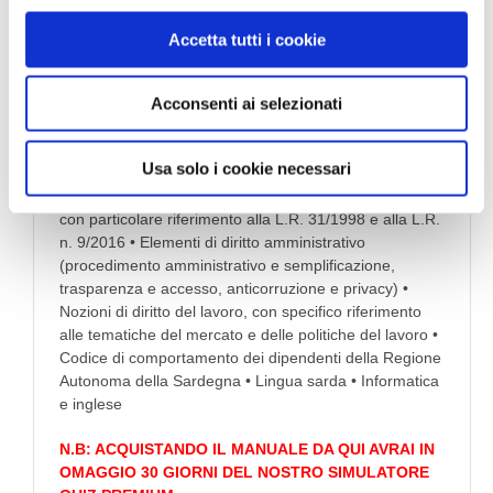
n
30,00 €
28,50 €
Accetta tutti i cookie
s
Tag:
Manuali Concorsi Profili amministrativi contabili
e
nei Centri per l'Impiego e presso le Agenzie Regionali
Acconsenti ai selezionati
n
per il Lavoro
s
o
Usa solo i cookie necessari
Manuale
per la
preparazione
• Ordinamento e Statuto
della Regione Autonoma della Sardegna e dell’ASPAL,
con particolare riferimento alla L.R. 31/1998 e alla L.R.
n. 9/2016 • Elementi di diritto amministrativo
(procedimento amministrativo e semplificazione,
trasparenza e accesso, anticorruzione e privacy) •
Nozioni di diritto del lavoro, con specifico riferimento
alle tematiche del mercato e delle politiche del lavoro •
Codice di comportamento dei dipendenti della Regione
Autonoma della Sardegna • Lingua sarda • Informatica
e inglese
N.B: ACQUISTANDO IL MANUALE DA QUI AVRAI IN
OMAGGIO 30 GIORNI DEL NOSTRO SIMULATORE