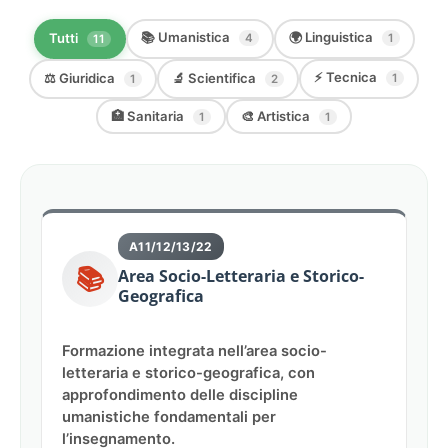
📚 Umanistica
🌍 Linguistica
Tutti
4
1
11
⚡ Tecnica
⚖️ Giuridica
🔬 Scientifica
1
1
2
🏥 Sanitaria
🎨 Artistica
1
1
A11/12/13/22
📚
Area Socio-Letteraria e Storico-
Geografica
Formazione integrata nell’area socio-
letteraria e storico-geografica, con
approfondimento delle discipline
umanistiche fondamentali per
l’insegnamento.