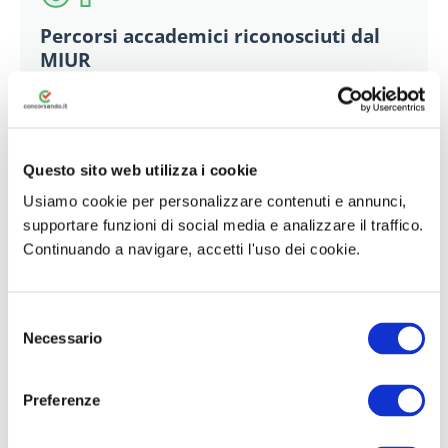
Percorsi accademici riconosciuti dal
MIUR
I Master Integrativi sono
veri e propri percorsi
universitari di I livello
riconosciuti dal Ministero.
Ogni Master vale 60 CFU e ha una durata di un
Questo sito web utilizza i cookie
anno, con 1500 ore di studio suddivise in
Usiamo cookie per personalizzare contenuti e annunci,
moduli, esercitazioni e prova finale. Le lezioni si
supportare funzioni di social media e analizzare il traffico.
svolgono online, garantendo massima
Continuando a navigare, accetti l'uso dei cookie.
flessibilità.
S
60 CFU spendibili per le classi di concorso
Necessario
e
l
+1 punto extra in graduatoria docenti
e
(titoli di studio)
Preferenze
z
i
Lezioni online — studio flessibile da casa