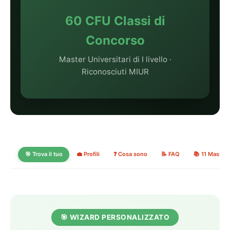
60 CFU Classi di
Concorso
Master Universitari di I livello ·
Riconosciuti MIUR
🎯 Trova il tuo
💼 Profili
❓ Cosa sono
📝 FAQ
📚 11 Master
🎯 WIZARD PERSONALIZZATO