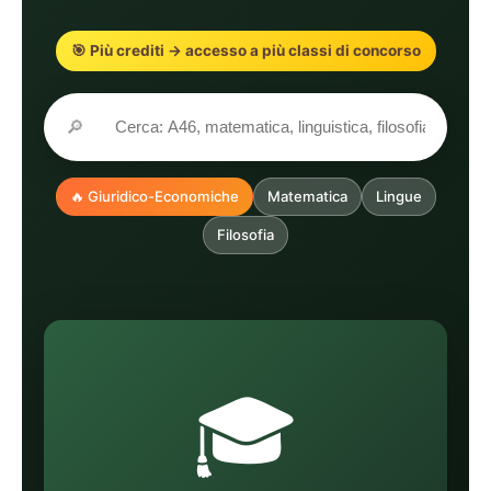
🎯 Più crediti → accesso a più classi di concorso
🔎
🔥 Giuridico-Economiche
Matematica
Lingue
Filosofia
🎓