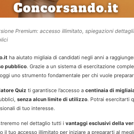
ersione Premium: accesso illimitato, spiegazioni dettagli
lici
.it
ha aiutato migliaia di candidati negli anni a raggiunger
so pubblico
. Grazie a un sistema di esercitazione compl
oggi uno strumento fondamentale per chi vuole preparars
latore Quiz
ti garantisce l’accesso a
centinaia di migliai
ubblici,
senza alcun limite di utilizzo
. Potrai esercitarti
ssionali di tuo interesse.
reremo nel dettaglio tutti i
vantaggi esclusivi della v
 il tuo accesso illimitato per iniziare a prepararti al megl