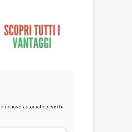
con rinnovo automatico:
sei tu