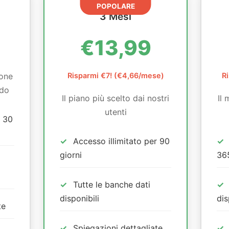
POPOLARE
3 Mesi
€13,99
ione
Risparmi €7! (€4,66/mese)
R
odo
Il piano più scelto dai nostri
Il 
utenti
r 30
Accesso illimitato per 90
giorni
365
Tutte le banche dati
disponibili
dis
te
Spiegazioni dettagliate