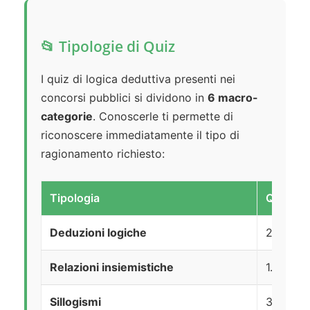
📂 Tipologie di Quiz
I quiz di logica deduttiva presenti nei
concorsi pubblici si dividono in
6 macro-
categorie
. Conoscerle ti permette di
riconoscere immediatamente il tipo di
ragionamento richiesto:
Tipologia
Quiz dis
Deduzioni logiche
2.216
Relazioni insiemistiche
1.289
Sillogismi
300