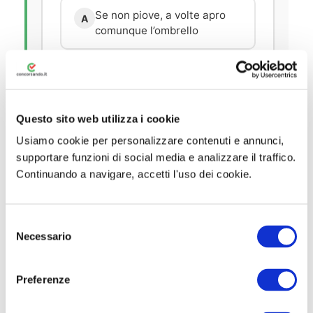
Se non piove, a volte apro
A
comunque l’ombrello
Se apro l’ombrello non
B
significa necessariamente
che piove
Questo sito web utilizza i cookie
Se apro l’ombrello significa
C
Usiamo cookie per personalizzare contenuti e annunci,
che piove
supportare funzioni di social media e analizzare il traffico.
Continuando a navigare, accetti l'uso dei cookie.
Non è possibile sapere
D
perché apro l’ombrello
S
Necessario
e
l
e
Preferenze
z
QUIZ 2 – CONTRAPPOSIZIONE
i