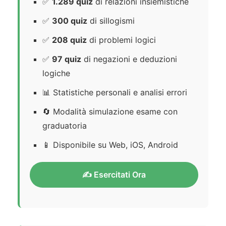
✅
1.289 quiz
di relazioni insiemistiche
✅
300 quiz
di sillogismi
✅
208 quiz
di problemi logici
✅
97 quiz
di negazioni e deduzioni
logiche
📊 Statistiche personali e analisi errori
🔄 Modalità simulazione esame con
graduatoria
📱 Disponibile su Web, iOS, Android
✍️ Esercitati Ora