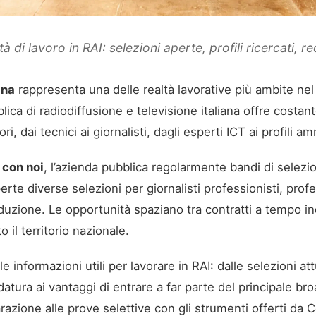
 di lavoro in RAI: selezioni aperte, profili ricercati, r
ana
rappresenta una delle realtà lavorative più ambite ne
lica di radiodiffusione e televisione italiana offre costa
ri, dai tecnici ai giornalisti, dagli esperti ICT ai profili am
 con noi
, l’azienda pubblica regolarmente bandi di selezi
te diverse selezioni per giornalisti professionisti, profes
roduzione. Le opportunità spaziano tra contratti a tempo 
o il territorio nazionale.
le informazioni utili per lavorare in RAI: dalle selezioni a
idatura ai vantaggi di entrare a far parte del principale br
arazione alle prove selettive con gli strumenti offerti da 