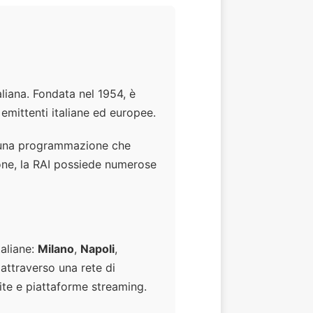
aliana. Fondata nel 1954, è
emittenti italiane ed europee.
 una programmazione che
sione, la RAI possiede numerose
taliane:
Milano
,
Napoli
,
o attraverso una rete di
lite e piattaforme streaming.