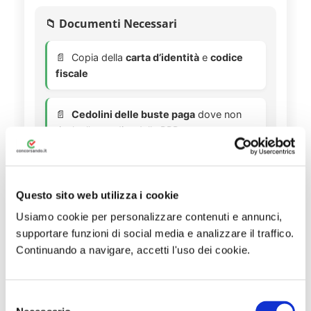
📁 Documenti Necessari
Copia della
carta d’identità
e
codice
fiscale
Cedolini delle buste paga
dove non
risulta l’accredito della RPD
Copia dei
contratti di lavoro
a tempo
determinato
Questo sito web utilizza i cookie
Usiamo cookie per personalizzare contenuti e annunci,
Autocertificazione
per esenzione
supportare funzioni di social media e analizzare il traffico.
contributo unificato
Continuando a navigare, accetti l'uso dei cookie.
S