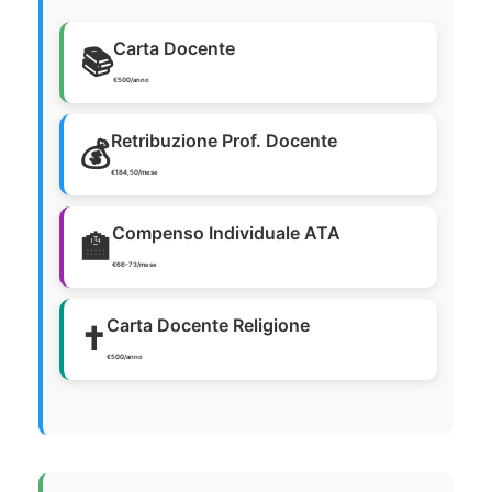
Carta Docente
📚
€500/anno
Retribuzione Prof. Docente
💰
€184,50/mese
Compenso Individuale ATA
🏫
€66-73/mese
Carta Docente Religione
✝️
€500/anno