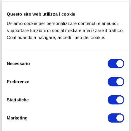
Come diventare VFI Aeronautica – La guida
Questo sito web utilizza i cookie
Usiamo cookie per personalizzare contenuti e annunci,
supportare funzioni di social media e analizzare il traffico.
Concorso Università Firenze categorie
Continuando a navigare, accetti l'uso dei cookie.
protette 2026 – 18 posti per collaboratori
amministrativi
S
Come lavorare in un Porto – La guida e i
Necessario
e
consigli utili
l
e
Preferenze
z
Concorso Scuola PNRR3 Docenti da 58.135
i
posti: Prove scritte Suppletive (ecco le date)
o
Statistiche
n
e
Marketing
d
Tirocini e Stage – Tutte le opportunità di
formazione e lavoro
e