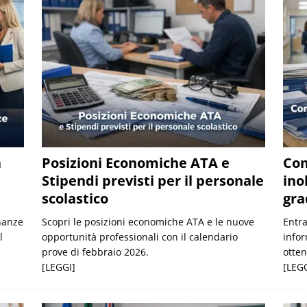
a
Posizioni Economiche ATA e
Com
Stipendi previsti per il personale
ino
scolastico
gra
nanze
Scopri le posizioni economiche ATA e le nuove
Entra
l
opportunità professionali con il calendario
infor
prove di febbraio 2026.
otten
[LEGGI]
[LEGG