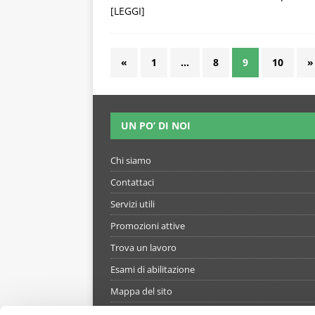
[LEGGI]
«
1
…
8
9
10
»
UN PO’ DI NOI
Chi siamo
Contattaci
Servizi utili
Promozioni attive
Trova un lavoro
Esami di abilitazione
Mappa del sito
Informativa gestione cookie